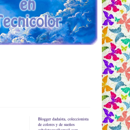
Blogger dadaísta, coleccionista
de colores y de sueños
subalataque@gmail.com