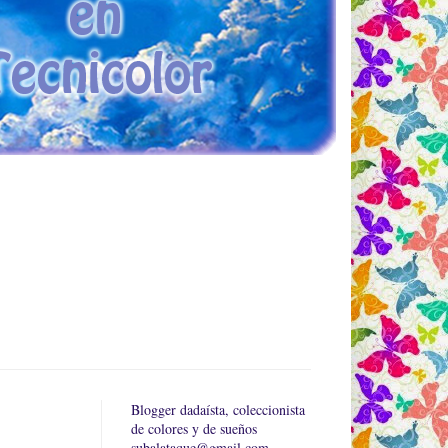
Blogger dadaísta, coleccionista
de colores y de sueños
subalataque@gmail.com