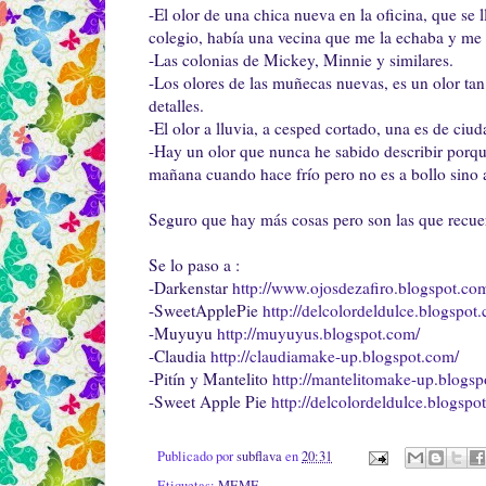
-El olor de una chica nueva en la oficina, que se 
colegio, había una vecina que me la echaba y me p
-Las colonias de Mickey, Minnie y similares.
-Los olores de las muñecas nuevas, es un olor tan
detalles.
-El olor a lluvia, a cesped cortado, una es de ci
-Hay un olor que nunca he sabido describir porque
mañana cuando hace frío pero no es a bollo sino 
Seguro que hay más cosas pero son las que recue
Se lo paso a :
-Darkenstar
http://www.ojosdezafiro.blogspot.co
-SweetApplePie
http://delcolordeldulce.blogspot
-Muyuyu
http://muyuyus.blogspot.com/
-Claudia
http://claudiamake-up.blogspot.com/
-Pitín y Mantelito
http://mantelitomake-up.blogsp
-Sweet Apple Pie
http://delcolordeldulce.blogspo
Publicado por
subflava
en
20:31
Etiquetas:
MEME