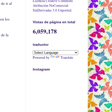
Licencia
Creative Commons
de ir al
Atribución-NoComercial-
SinDerivadas 3.0 Unported
.
 en los
Vistas de página en total
6,059,178
 de la
traductor
Powered by
Translate
Instagram