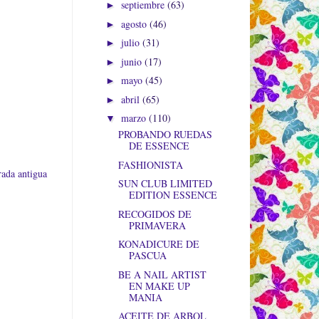
septiembre
(63)
►
agosto
(46)
►
julio
(31)
►
junio
(17)
►
mayo
(45)
►
abril
(65)
►
marzo
(110)
▼
PROBANDO RUEDAS
DE ESSENCE
FASHIONISTA
rada antigua
SUN CLUB LIMITED
EDITION ESSENCE
RECOGIDOS DE
PRIMAVERA
KONADICURE DE
PASCUA
BE A NAIL ARTIST
EN MAKE UP
MANIA
ACEITE DE ARBOL