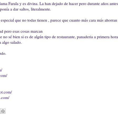
llama Farala y es divina. La han dejado de hacer pero durante años antes 
onía a dar saltos, literalmente.
 especial que no todas tienen , parece que cuanto más cara más ahorran
udad pero esas cosas marcan
 no sé bien si es de algún tipo de restaurante, panaderia a primera hora
a algo salado.
rdo.
m/
.com/
ot.com/
t.com/