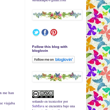
Follow this blog with
bloglovin
n me han
soñando en tecnicolor
por
ue viajaba
Subflava
se encuentra bajo una